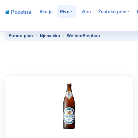
Početna
Akcija
Pivo
Vina
Žestoko piće
Strano pivo
Njemačka
WeihenStephan