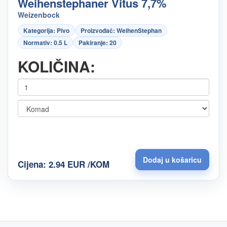
Weihenstephaner Vitus 7,7%
Weizenbock
Kategorija: Pivo
Proizvođač: WeihenStephan
Normativ: 0.5 L
Pakiranje: 20
KOLIČINA:
Cijena: 2.94 EUR /KOM