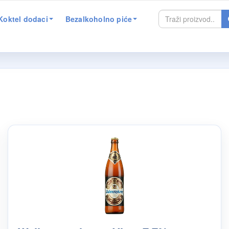
Koktel dodaci
Bezalkoholno piće