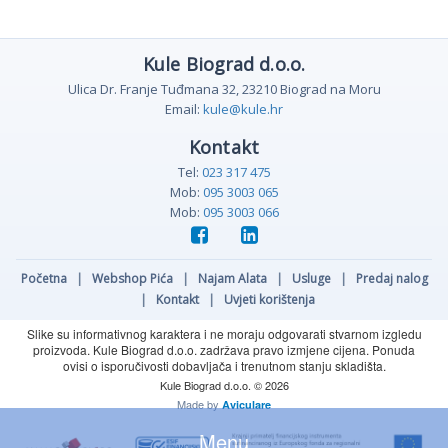
Kule Biograd d.o.o.
Ulica Dr. Franje Tuđmana 32, 23210 Biograd na Moru
Email:
kule@kule.hr
Kontakt
Tel:
023 317 475
Mob:
095 3003 065
Mob:
095 3003 066
Početna
|
Webshop Pića
|
Najam Alata
|
Usluge
|
Predaj nalog
|
Kontakt
|
Uvjeti korištenja
Slike su informativnog karaktera i ne moraju odgovarati stvarnom izgledu
proizvoda. Kule Biograd d.o.o. zadržava pravo izmjene cijena. Ponuda
ovisi o isporučivosti dobavljača i trenutnom stanju skladišta.
Kule Biograd d.o.o. © 2026
Made by
Aviculare
Menu