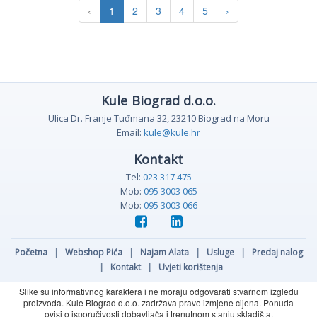
‹
1
2
3
4
5
›
Kule Biograd d.o.o.
Ulica Dr. Franje Tuđmana 32, 23210 Biograd na Moru
Email:
kule@kule.hr
Kontakt
Tel:
023 317 475
Mob:
095 3003 065
Mob:
095 3003 066
Početna
|
Webshop Pića
|
Najam Alata
|
Usluge
|
Predaj nalog
|
Kontakt
|
Uvjeti korištenja
Slike su informativnog karaktera i ne moraju odgovarati stvarnom izgledu
proizvoda. Kule Biograd d.o.o. zadržava pravo izmjene cijena. Ponuda
ovisi o isporučivosti dobavljača i trenutnom stanju skladišta.