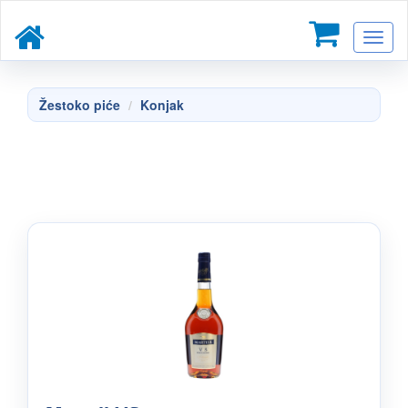
Toggl
naviga
Žestoko piće
Konjak