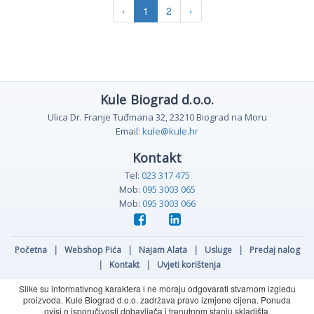
‹
1
2
›
Kule Biograd d.o.o.
Ulica Dr. Franje Tuđmana 32, 23210 Biograd na Moru
Email:
kule@kule.hr
Kontakt
Tel:
023 317 475
Mob:
095 3003 065
Mob:
095 3003 066
Početna
|
Webshop Pića
|
Najam Alata
|
Usluge
|
Predaj nalog
|
Kontakt
|
Uvjeti korištenja
Slike su informativnog karaktera i ne moraju odgovarati stvarnom izgledu
proizvoda. Kule Biograd d.o.o. zadržava pravo izmjene cijena. Ponuda
ovisi o isporučivosti dobavljača i trenutnom stanju skladišta.