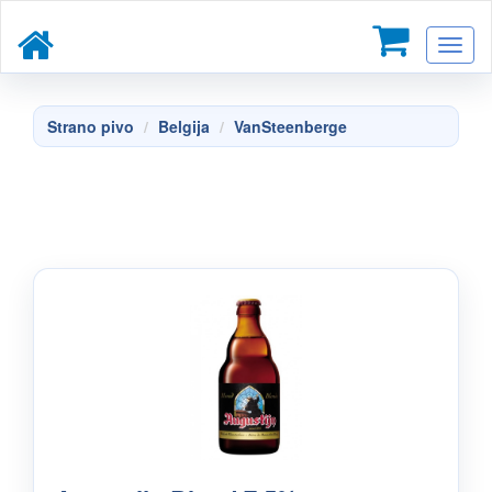
Toggl
naviga
Strano pivo
Belgija
VanSteenberge