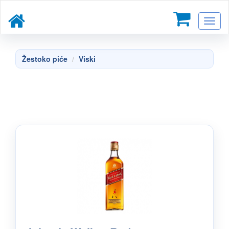
Toggl
naviga
Žestoko piće
Viski