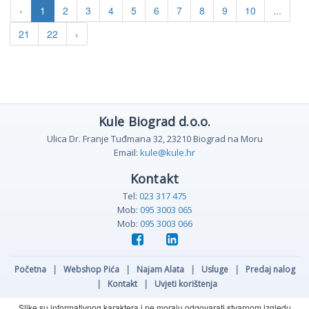
‹
1
2
3
4
5
6
7
8
9
10
...
21
22
›
Kule Biograd d.o.o.
Ulica Dr. Franje Tuđmana 32, 23210 Biograd na Moru
Email:
kule@kule.hr
Kontakt
Tel:
023 317 475
Mob:
095 3003 065
Mob:
095 3003 066
Početna
|
Webshop Pića
|
Najam Alata
|
Usluge
|
Predaj nalog
|
Kontakt
|
Uvjeti korištenja
Slike su informativnog karaktera i ne moraju odgovarati stvarnom izgledu