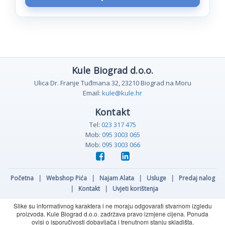
Kule Biograd d.o.o.
Ulica Dr. Franje Tuđmana 32, 23210 Biograd na Moru
Email:
kule@kule.hr
Kontakt
Tel:
023 317 475
Mob:
095 3003 065
Mob:
095 3003 066
Početna
|
Webshop Pića
|
Najam Alata
|
Usluge
|
Predaj nalog
|
Kontakt
|
Uvjeti korištenja
Slike su informativnog karaktera i ne moraju odgovarati stvarnom izgledu
proizvoda. Kule Biograd d.o.o. zadržava pravo izmjene cijena. Ponuda
ovisi o isporučivosti dobavljača i trenutnom stanju skladišta.