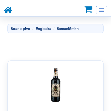
Toggl
naviga
Strano pivo
Engleska
SamuelSmith