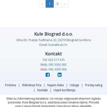
‹
1
2
›
Kule Biograd d.o.o.
Ulica Dr. Franje Tuđmana 32, 23210 Biograd na Moru
Email:
kule@kule.hr
Kontakt
Tel:
023 317 475
Mob:
095 3003 065
Mob:
095 3003 066
Početna
|
Webshop Pića
|
Najam Alata
|
Usluge
|
Predaj nalog
|
Kontakt
|
Uvjeti korištenja
Slike su informativnog karaktera i ne moraju odgovarati stvarnom izgledu
proizvoda. Kule Biograd d.o.o. zadržava pravo izmjene cijena. Ponuda
ovisi o isporučivosti dobavljača i trenutnom stanju skladišta.