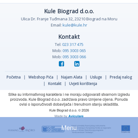
Kule Biograd d.o.o.
Ulica Dr. Franje Tuđmana 32, 23210 Biograd na Moru
Email:
kule@kule.hr
Kontakt
Tel:
023 317 475
Mob:
095 3003 065
Mob:
095 3003 066
Početna
|
Webshop Pića
|
Najam Alata
|
Usluge
|
Predaj nalog
|
Kontakt
|
Uvjeti korištenja
Slike su informativnog karaktera i ne moraju odgovarati stvarnom izgledu
proizvoda. Kule Biograd d.o.o. zadržava pravo izmjene cijena. Ponuda
ovisi o isporučivosti dobavljača i trenutnom stanju skladišta.
Kule Biograd d.o.o. © 2026
Made by
Aviculare
Menu