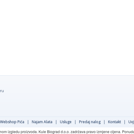
oru
Webshop Pića
|
Najam Alata
|
Usluge
|
Predaj nalog
|
Kontakt
|
Uvj
rnom izgledu proizvoda. Kule Biograd d.o.o. zadržava pravo izmjene cijena. Ponuda o