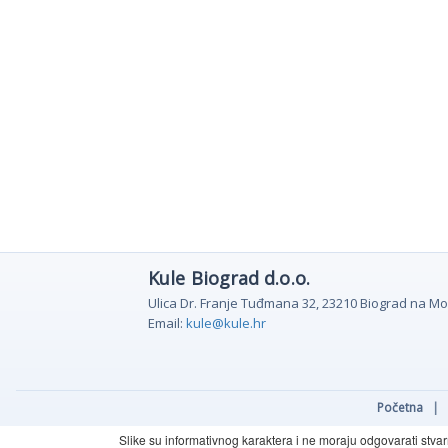
Kule Biograd d.o.o.
Ulica Dr. Franje Tuđmana 32, 23210 Biograd na M
Email:
kule@kule.hr
Početna
|
Slike su informativnog karaktera i ne moraju odgovarati stva