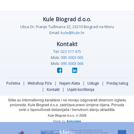
Kule Biograd d.o.o.
Ulica Dr. Franje Tuđmana 32, 23210 Biograd na Moru
Email:
kule@kule.hr
Kontakt
Tel:
023 317 475
Mob:
095 3003 065
Mob:
095 3003 066
Početna
|
Webshop Pića
|
Najam Alata
|
Usluge
|
Predaj nalog
|
Kontakt
|
Uvjeti korištenja
Slike su informativnog karaktera i ne moraju odgovarati stvarnom izgledu
proizvoda. Kule Biograd d.o.o. zadržava pravo izmjene cijena. Ponuda
ovisi o isporučivosti dobavljača i trenutnom stanju skladišta.
Kule Biograd d.o.o. © 2026
Made by
Aviculare
Menu