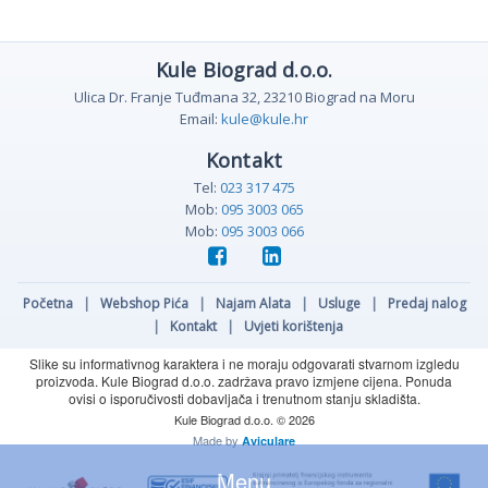
Kule Biograd d.o.o.
Ulica Dr. Franje Tuđmana 32, 23210 Biograd na Moru
Email:
kule@kule.hr
Kontakt
Tel:
023 317 475
Mob:
095 3003 065
Mob:
095 3003 066
Početna
|
Webshop Pića
|
Najam Alata
|
Usluge
|
Predaj nalog
|
Kontakt
|
Uvjeti korištenja
Slike su informativnog karaktera i ne moraju odgovarati stvarnom izgledu
proizvoda. Kule Biograd d.o.o. zadržava pravo izmjene cijena. Ponuda
ovisi o isporučivosti dobavljača i trenutnom stanju skladišta.
Kule Biograd d.o.o. © 2026
Made by
Aviculare
Menu