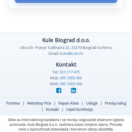
Kule Biograd d.o.o.
Ulica Dr. Franje Tuđmana 32, 23210 Biograd na Moru
Email:
kule@kule.hr
Kontakt
Tel:
023 317 475
Mob:
095 3003 065
Mob:
095 3003 066
Početna
|
Webshop Pića
|
Najam Alata
|
Usluge
|
Predaj nalog
|
Kontakt
|
Uvjeti korištenja
Slike su informativnog karaktera i ne moraju odgovarati stvarnom izgledu
proizvoda. Kule Biograd d.o.o. zadržava pravo izmjene cijena. Ponuda
ovisi o isporučivosti dobavljača i trenutnom stanju skladišta.