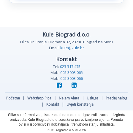
Kule Biograd d.o.o.
Ulica Dr. Franje Tuđmana 32, 23210 Biograd na Moru
Email:
kule@kule.hr
Kontakt
Tel:
023 317 475
Mob:
095 3003 065
Mob:
095 3003 066
Početna
|
Webshop Pića
|
Najam Alata
|
Usluge
|
Predaj nalog
|
Kontakt
|
Uvjeti korištenja
Slike su informativnog karaktera i ne moraju odgovarati stvarnom izgledu
proizvoda. Kule Biograd d.o.o. zadržava pravo izmjene cijena. Ponuda
ovisi o isporučivosti dobavljača i trenutnom stanju skladišta.
Kule Biograd d.o.o. © 2026