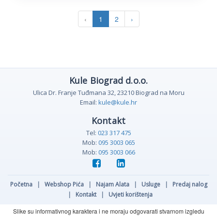
‹
1
2
›
Kule Biograd d.o.o.
Ulica Dr. Franje Tuđmana 32, 23210 Biograd na Moru
Email:
kule@kule.hr
Kontakt
Tel:
023 317 475
Mob:
095 3003 065
Mob:
095 3003 066
Početna
|
Webshop Pića
|
Najam Alata
|
Usluge
|
Predaj nalog
|
Kontakt
|
Uvjeti korištenja
Slike su informativnog karaktera i ne moraju odgovarati stvarnom izgledu