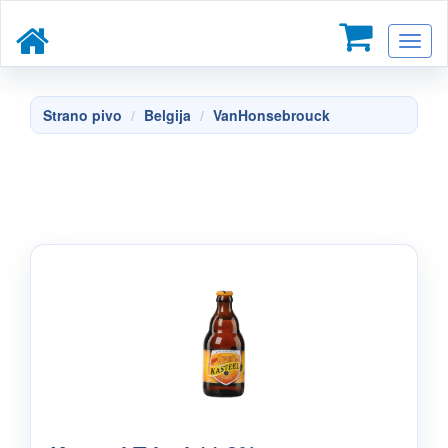
Toggl
naviga
Strano pivo
Belgija
VanHonsebrouck