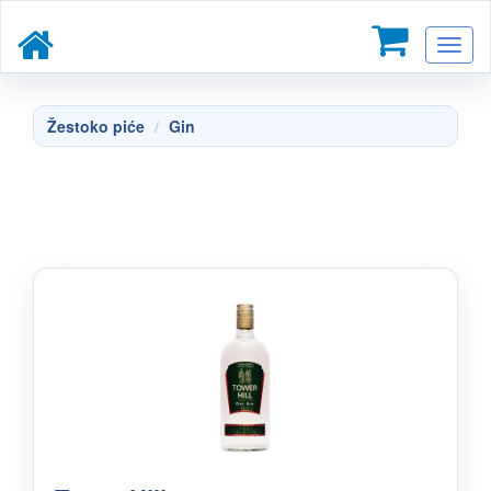
Toggl
naviga
Žestoko piće
Gin