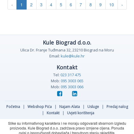
‹
1
2
3
4
5
6
7
8
9
10
›
Kule Biograd d.o.o.
Ulica Dr. Franje Tuđmana 32, 23210 Biograd na Moru
Email:
kule@kule.hr
Kontakt
Tel:
023 317 475
Mob:
095 3003 065
Mob:
095 3003 066
Početna
|
Webshop Pića
|
Najam Alata
|
Usluge
|
Predaj nalog
|
Kontakt
|
Uvjeti korištenja
Slike su informativnog karaktera i ne moraju odgovarati stvarnom izgledu
proizvoda. Kule Biograd d.o.o. zadržava pravo izmjene cijena. Ponuda
ovisi o isporučivosti dobavljača i trenutnom stanju skladišta.