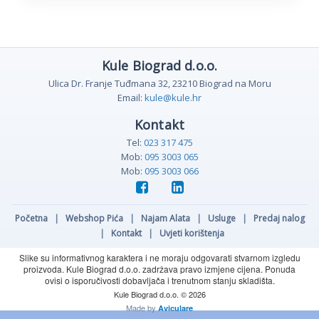
Kule Biograd d.o.o.
Ulica Dr. Franje Tuđmana 32, 23210 Biograd na Moru
Email:
kule@kule.hr
Kontakt
Tel:
023 317 475
Mob:
095 3003 065
Mob:
095 3003 066
Početna
|
Webshop Pića
|
Najam Alata
|
Usluge
|
Predaj nalog
|
Kontakt
|
Uvjeti korištenja
Slike su informativnog karaktera i ne moraju odgovarati stvarnom izgledu
proizvoda. Kule Biograd d.o.o. zadržava pravo izmjene cijena. Ponuda
ovisi o isporučivosti dobavljača i trenutnom stanju skladišta.
Kule Biograd d.o.o. © 2026
Made by
Aviculare