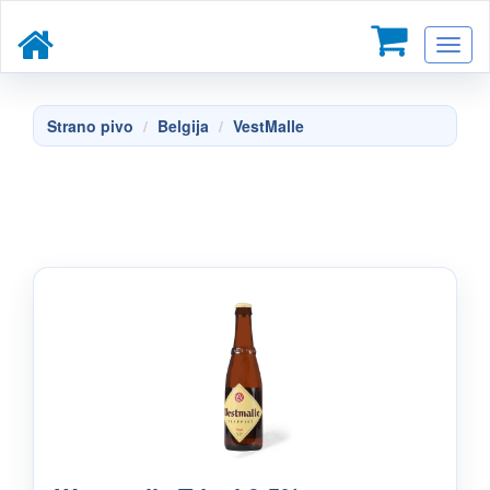
Toggl
naviga
Strano pivo
Belgija
VestMalle