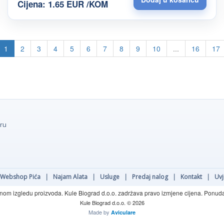
Cijena: 1.65 EUR /KOM
1
2
3
4
5
6
7
8
9
10
...
16
17
oru
Webshop Pića
|
Najam Alata
|
Usluge
|
Predaj nalog
|
Kontakt
|
Uvj
rnom izgledu proizvoda. Kule Biograd d.o.o. zadržava pravo izmjene cijena. Ponuda o
Kule Biograd d.o.o. © 2026
Made by
Aviculare