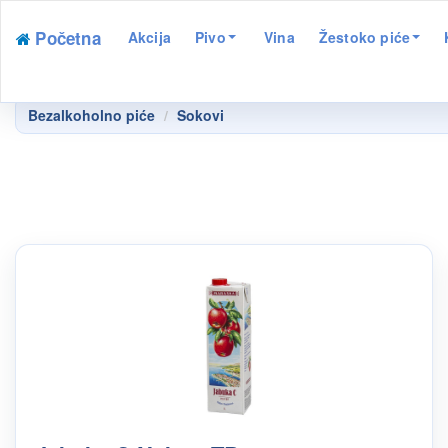
Početna
Akcija
Pivo
Vina
Žestoko piće
Bezalkoholno piće
Sokovi