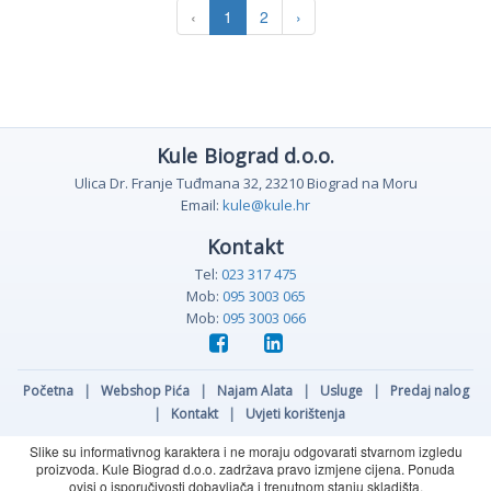
‹
1
2
›
Kule Biograd d.o.o.
Ulica Dr. Franje Tuđmana 32, 23210 Biograd na Moru
Email:
kule@kule.hr
Kontakt
Tel:
023 317 475
Mob:
095 3003 065
Mob:
095 3003 066
Početna
|
Webshop Pića
|
Najam Alata
|
Usluge
|
Predaj nalog
|
Kontakt
|
Uvjeti korištenja
Slike su informativnog karaktera i ne moraju odgovarati stvarnom izgledu
proizvoda. Kule Biograd d.o.o. zadržava pravo izmjene cijena. Ponuda
ovisi o isporučivosti dobavljača i trenutnom stanju skladišta.