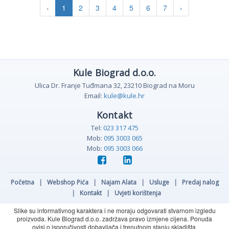
‹
1
2
3
4
5
6
7
›
Kule Biograd d.o.o.
Ulica Dr. Franje Tuđmana 32, 23210 Biograd na Moru
Email:
kule@kule.hr
Kontakt
Tel:
023 317 475
Mob:
095 3003 065
Mob:
095 3003 066
Početna
|
Webshop Pića
|
Najam Alata
|
Usluge
|
Predaj nalog
|
Kontakt
|
Uvjeti korištenja
Slike su informativnog karaktera i ne moraju odgovarati stvarnom izgledu
proizvoda. Kule Biograd d.o.o. zadržava pravo izmjene cijena. Ponuda
ovisi o isporučivosti dobavljača i trenutnom stanju skladišta.