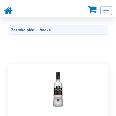
Toggl
naviga
Žestoko piće
Vodka