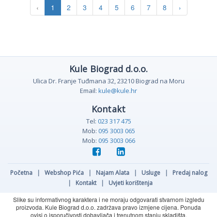
‹
1
2
3
4
5
6
7
8
›
Kule Biograd d.o.o.
Ulica Dr. Franje Tuđmana 32, 23210 Biograd na Moru
Email:
kule@kule.hr
Kontakt
Tel:
023 317 475
Mob:
095 3003 065
Mob:
095 3003 066
Početna
|
Webshop Pića
|
Najam Alata
|
Usluge
|
Predaj nalog
|
Kontakt
|
Uvjeti korištenja
Slike su informativnog karaktera i ne moraju odgovarati stvarnom izgledu
proizvoda. Kule Biograd d.o.o. zadržava pravo izmjene cijena. Ponuda
ovisi o isporučivosti dobavljača i trenutnom stanju skladišta.