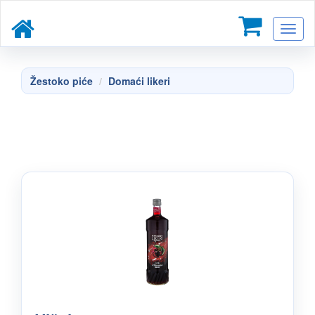
Toggl
naviga
Žestoko piće
Domaći likeri