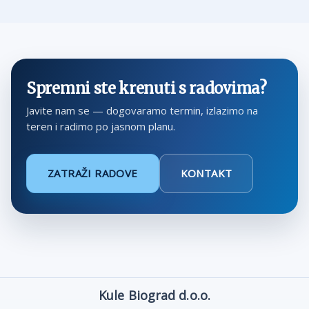
Spremni ste krenuti s radovima?
Javite nam se — dogovaramo termin, izlazimo na
teren i radimo po jasnom planu.
ZATRAŽI RADOVE
KONTAKT
Kule Biograd d.o.o.