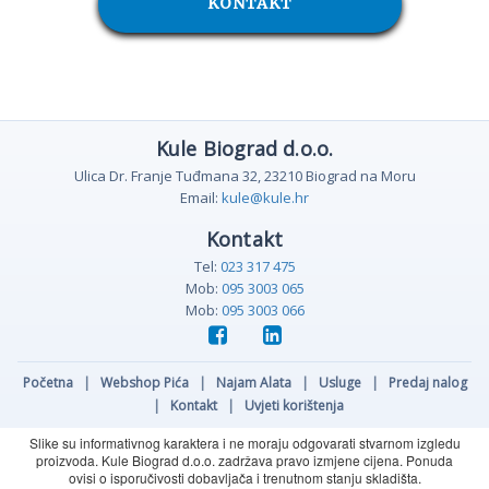
KONTAKT
Kule Biograd d.o.o.
Ulica Dr. Franje Tuđmana 32, 23210 Biograd na Moru
Email:
kule@kule.hr
Kontakt
Tel:
023 317 475
Mob:
095 3003 065
Mob:
095 3003 066
Početna
|
Webshop Pića
|
Najam Alata
|
Usluge
|
Predaj nalog
|
Kontakt
|
Uvjeti korištenja
Slike su informativnog karaktera i ne moraju odgovarati stvarnom izgledu
proizvoda. Kule Biograd d.o.o. zadržava pravo izmjene cijena. Ponuda
ovisi o isporučivosti dobavljača i trenutnom stanju skladišta.